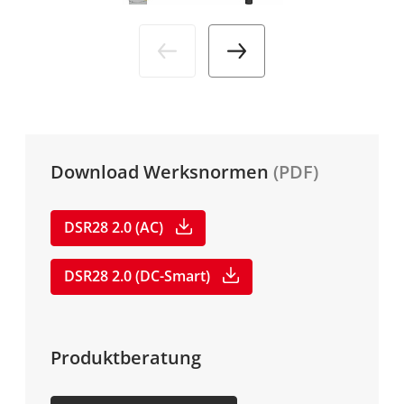
Branchen
Aktuelles
DE
Service
Media
Unternehmen
Karriere
Download Werksnormen
(PDF)
DSR28 2.0 (AC)
DSR28 2.0 (DC-Smart)
Produktberatung