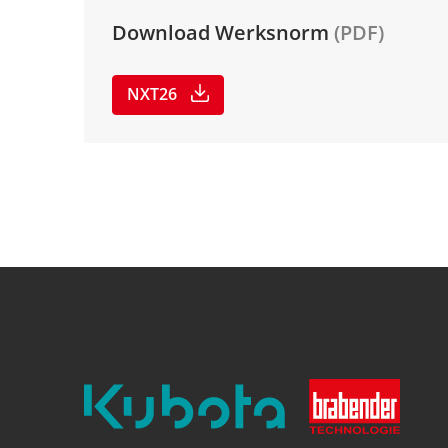
Download Werksnorm
(PDF)
NXT26
Kubota
Brabender
Technologie